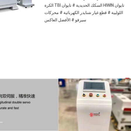
تايوان HIWIN السكك الحديدية # تايوان TBI الكرة 
اللولبية # قطع غيار شنايدر الكهربائية # محركات 
سيرفو # الأفضل العاكس