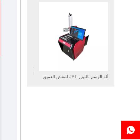
ماكينة القطع بالليزر CNC بحجم كبير
التوجيه باستخدام
آلة الوسم بالليزر JPT للنقش العميق