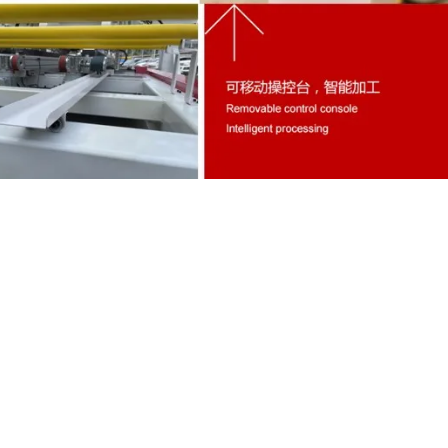
وحدة تحكم Richauto DSP لجهاز
 الحاسب الآلي