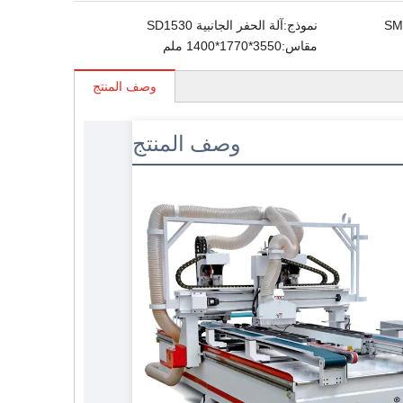
SM
نموذج:
آلة الحفر الجانبية SD1530
مقاس:
3550*1770*1400 ملم
وصف المنتج
وصف المنتج