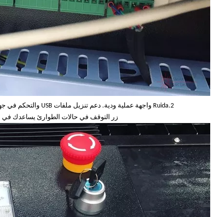
2.Ruida واجهة عملية ودية. دعم تنزيل ملفات USB والتحكم في جهاز الكمبيوتر. من السهل جدًا التشغيل.
زر التوقف في حالات الطوارئ يساعدك في ح