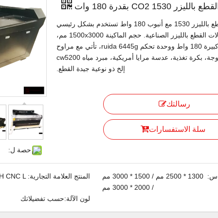
ليزر CO2 1530 بقدرة 180 وات
آلة القطع بالليزر 1530 مع أنبوب 180 واط تستخدم بشكل رئيسي
في مجالات القطع بالليزر الصناعية. حجم الماكينة 1500x3000 مم،
مع قوة كبيرة 180 واط ووحدة تحكم ruida 6445g، تأتي مع مراوح
عادم مزدوجة، بكرة تغذية، عدسة مرايا أمريكية، مبرد مياه cw5200
إلخ ذو نوعية جيدة القطع.
رسالتك
سلة الاستفسارات
حصة ل:
س:
1300 * 2500 مم / 1500 * 3000 مم
المنتج العلامة التجارية:
H CNC L
/ 2000 * 3000 مم
لون الآلة:
حسب تفضيلاتك