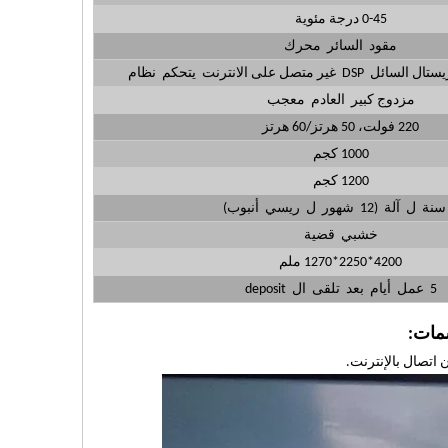
0-45 درجة مئوية
مقود السائر محرك
متصل على الانترنت يتحكم نظام
مزدوج كبير العادم معجب
220 فولت، 50 هرتز/60 هرتز
1000 كجم
1200 كجم
خشبي قضية
4200*2250*1270 ملم
5 عمل أيام بعد تلقى ال deposit
سمات: