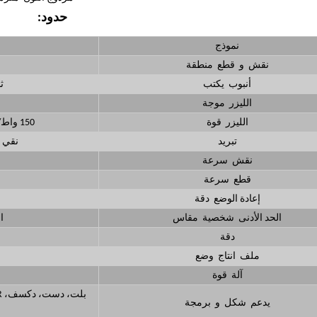
حدود:
نموذج
نقش و قطع منطقة
أنبوب يكتب
ث
الليزر موجة
الليزر قوة
150 واط/180 واط/260 واط(10,000 ساعات حياة وقت)
تبريد
نقي م
نقش سرعة
قطع سرعة
إعادة الوضع دقة
الحد الأدنى شخصية مقاس
الإن
دقة
ملف انتاج وضع
آلة قوة
بلت، دست، دكسف، DWG.CDR، منظمة العفو الدولية, آلي نذل - وغد، كوريلدراو,
يدعم شكل و برمجة