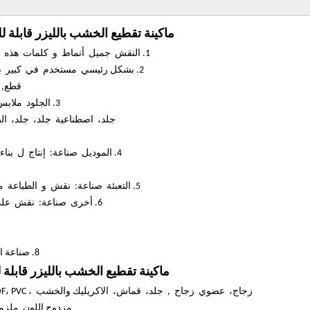
ماكينة تقطيع الخشب بالليزر قابلة ل
1. النقش جميل أنماط و كلمات هذه مثل خشب، الخيزران, عاج، العظام والجلود والرخام والقشرة.
2. بشكل رئيسي مستخدم في كبير بلاستيك شخصية قطع, لون طبق نقش، عضوي زجاج نقش و
قطع, ل
3. الجلود ملابس يعالج صناعة: يستطيع نقش و قطع معقد أنماط على أصيل
جلد، اصطناعية جلد، جلد، الصو
4. الموديل صناعة: إنتاج ل بناء رمل طاولة نموذج و الطائرات نموذج، إلخ. اي بي سي طبق
5. التعبئة صناعة: نقش و الطباعة ممحاة طبق، بلاستيك طبق، مزدوج سبورة، موت يقطع طبق.
6. أخرى صناعة: نقش على رخام، الجرانيت, زجاج، كريستال و آخر ديكور مواد، يقطع
8. صناعة الملابس آلة القطع بالليزر: النسيج والقماش والملابس والجلود الخ
ماكينة تقطيع الخشب بالليزر قابلة 
زجاج، عضوي زجاج , جلد، قماش، الاكريليك والخشب ، MDF، PVC، الخشب الرقائقي، غير القابل للصدأ الصلب، القيقب ورقة،
مزدوج اللون ملزم