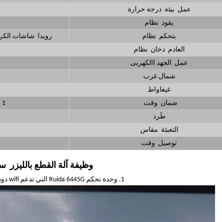
عمل بيئة درجة حرارة
يقود نظام
يتحكم نظام
رويدا شاشات الكريستال السائل DSP غير 
العادم دخان نظام
عمل الجهد االكهربى
شمال غرب
غيغاواط
ضمان وقت
1 سنة ل آلة (12 شهور ل ريسي أنبوب)
طَرد
ق
التعبئة مقاس
توصيل وقت
وظيفة آلة القطع بالليزر 
1. وحدة تحكم Ruida 6445G التي تدعم wifi دون اتصال بالإنترنت.