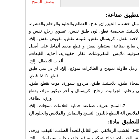
وصف المنتج
لتطبيق صناعة:
افتة نقش، كريستال نقش، غنيمة نقش، تفويض نقش، إلخ.
فية, ملابس، المفروشات, قفاز، حقيبة يد، أحذية، القبعات,
ألعاب الأطفال، إلخ.
قطع, MLB قطع.
ورق، بطاقة.
7. المنتج تعريف صناعة: حماية العلامات منتجات، إلخ.
للتطبيق مادة:
ة، الخيزران، زجاج شبكي، ورق، جلد، رخام، سيراميك , إلخ.