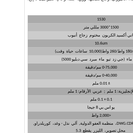
1530
1500*3000 مللي متر
اني أكسيد الكربون مختوم زجاج أنبوب
10.6um
اء (جي زد تيو ماء مبرد سي دبليو 5000)
0-75,000 مم/دقيقة
0-40,000 مم/دقيقة
± 0.01 ملم
جليزية: 1 ملم ; عربي الأرقام: 1 ملم
0.1 × 0.1 ملم
يو اس بي 8 جيجا
<2,000 واط
محل تصوير، الليزر يقطع 5.3