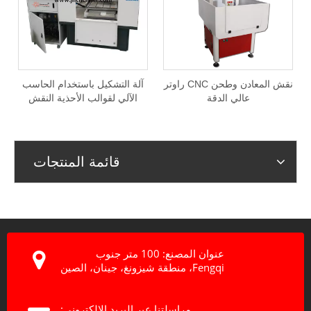
نقش المعادن وطحن CNC راوتر
آلة التشكيل باستخدام الحاسب
عالي الدقة
الآلي لقوالب الأحذية النقش
المعدنية
قائمة المنتجات
عنوان المصنع: 100 متر جنوب
Fengqi، منطقة شيزونغ، جينان، الصين
مراسلتنا عبر البريد الإلكتروني: