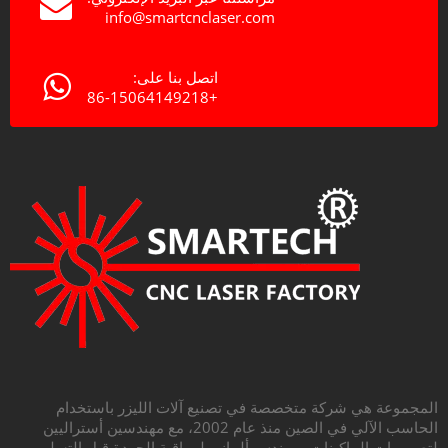
info@smartcnclaser.com
اتصل بنا على:
+86-15064149218
المجموعة هي شركة متخصصة في تصنيع آلات الليزر باستخدام
الحاسب الآلي في الصين منذ عام 2002، مع مهندسين أستراليين
لتصميمات الماكينات ومهندس ألماني لمراقبة الجودة قبل التسليم،