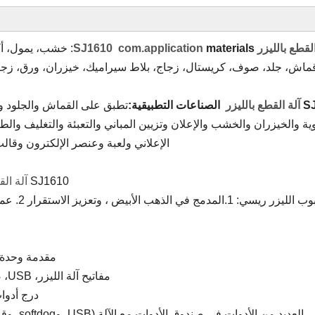
 بالليزر SJ1610 com.application
materials
ماش، جلد، صوف، كريستال، زجاج، بلاط سيراميك، خيزران، ورق، زجاج
S
آلة القطع بالليزر
الصناعات التطبيقية:
تطبق على القماش والجلود ول
وية والخيزران والخشب والإعلان وتزيين المباني والتعبئة والتغليف والطب
الإعلاني ولعبة وعنصر الإلكترون وقال
SJ1610
آلة الق
بوب الليزر ريسي: 1.
مقدمة وحدة تحكم Ruida:(الميزة: يمكن الاتصا
مفاتيح آلة الليزر، USB، ضوء LED، الإنترنت القرص U الخ --- استخدام أكثر ودية.
درج أدوات