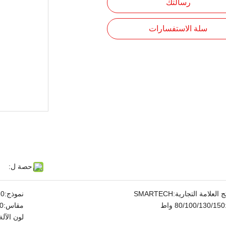
رسالتك
سلة الاستفسارات
حصة ل:
ج العلامة التجارية:
SMARTECH
نموذج:
10
80/100/130/150 واط
مقاس:
1600*1000
لون الآلة