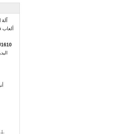
آلة القطع
ألعاب ق
J1610
اليد
أن