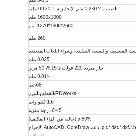
0-3.5 ملم
' الصينية: 0.2×0.2 ملم الإنجليزية: 0.1×0.1 ملم'
1600x1000 ملم
2600*1600*1270 مم
260 ملم
ينية المبسطة والصينية التقليدية وشراء اللغات المتعددة
0.025 ملم
تيار متردد 220 فولت ± 15%، 50 هرتز
<0.01 ملم
68خط
RDWorks/القطع بالليزر
1.6 كيلو واط
0-45 درجة مئوية
5-80% (خالية من الماء المكثف)
*.plt،*.dst،*.dxf،*.bmp،*.dwg،*.ai،*las، دعم AutoCAD، CoreDraw الإخراج
المباشر