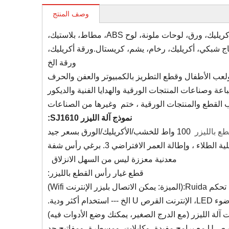
وصف المنتج
: خشب، يمول، أكريليك، ورق، لوحات ملونة، لوح ABS، مطاط، بلاستيك،
 شبكي، أكريليك، رخام، يشم، كريستال.ورقة أكريليك،
ورقة الخ
عب الأطفال وقطع التطريز بالكمبيوتر والعفن والحرف
اعة وصناعات المنتجات الورقية والهدايا الفنية والديكور
ب القطع والمنتجات الورقية ، ختم وغيرها من الصناعات
نموذج آلة الليزر SJ1610:
طع بالليزر
100 واط للخشب/الأكريليك/الورق بسعر جيد
المدمج في الذهب الأبيض ، وتعزيز الاستقرار 2. عملية الطلاء ، وإطالة العمر الافتراضي 3. برغي رأس شفة
معدنية معززة ليس من السهل الانزلاق
قطع غيار رأس القطع بالليزر:
ل بليزر الإنترنت Wifi)
 آلة الليزر (مع الدرج الصغير، يمكنك وضع الأدوات فيه)
تأتي العديد من الأدوات في صندوق الأدوات مع الآلة (USB، وsoftdog، وقرص U مع برامج مفيدة، وكابلات، ومسطرة، ومفاتيح حد