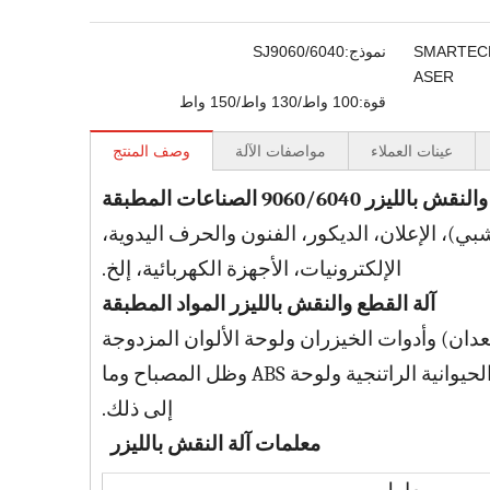
SMARTEC
نموذج:
SJ9060/6040
ASER
قوة:
100 واط/130 واط/150 واط
عينات العملاء
مواصفات الآلة
وصف المنتج
ليزر 9060/6040 الصناعات المطبقة
بي)، الإعلان، الديكور، الفنون والحرف اليدوية،
الإلكترونيات، الأجهزة الكهربائية، إلخ.
آلة القطع والنقش بالليزر المواد المطبقة
دان) وأدوات الخيزران ولوحة الألوان المزدوجة
والورق والجلود والقشرة وقذيفة جوز الهند وقرن الثور والشحوم الحيوانية الراتنجية ولوحة ABS وظل المصباح وما
إلى ذلك.
معلمات آلة النقش بالليزر