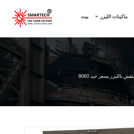
ماكينات الليزر
بيت
قش بالليزر بسعر جيد 9060