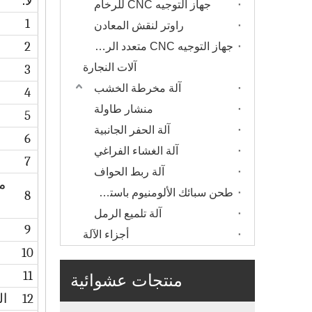
لا
.
جهاز التوجيه CNC للرخام
1
راوتر لنقش المعادن
2
جهاز التوجيه CNC متعدد الرؤوس
آلات النجارة
3
آلة مخرطة الخشب
4
منشار طاولة
5
آلة الحفر الجانبية
6
آلة الغشاء الفراغي
7
آلة ربط الحواف
م
طحن سبائك الألومنيوم باستخدام الحاسب الآلي
8
آلة تلميع الرمل
9
أجزاء الآلة
10
11
منتجات عشوائية
12
ال