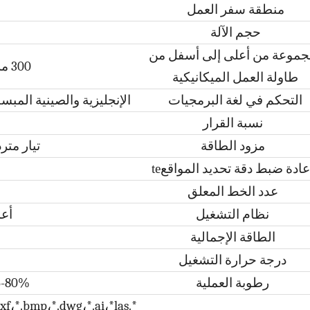
منطقة سفر العمل
حجم الآلة
جموعة من أعلى إلى أسفل من
300 ملم / 250-300 ملم للخيار
طاولة العمل الميكانيكية
التحكم في لغة البرمجيات
الإنجليزية والصينية المبس
ماكينة القطع بالليزر CNC بحجم كبير
نسبة القرار
ع
مزود الطاقة
تيار متردد 220 
عادة ضبط دقة تحديد المواقع
te
عدد الخط المعلق
نظام التشغيل
أعمال RD
الطاقة الإجمالية
درجة حرارة التشغيل
رطوبة العملية
5-80% (خالية من الماء الم