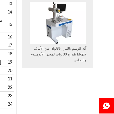
13
14
م
15
الوسم بالليزر UV المحمولة عالية
16
17
آلة الوسم بالليزر بالألوان من الألياف
1325/1530/2030 للبي
18
Mopa بقدرة 30 وات لمعدن الألومنيوم
والنحاس
19
إ
20
21
22
23
24