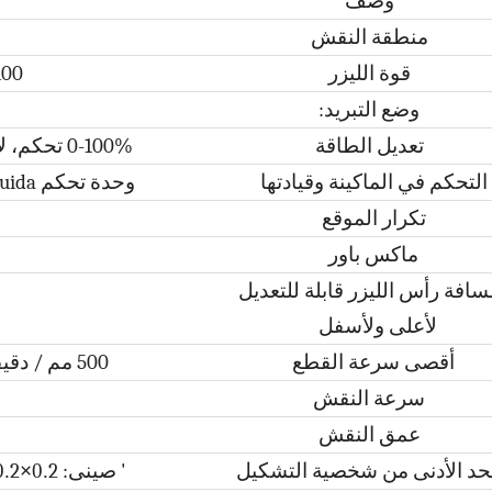
وصف
منطقة النقش
قوة الليزر
100 واط/130/150/80
وضع التبريد:
تعديل الطاقة
0-100% تحكم، لا يوجد جزء وتعديل بواسطة البرنامج
التحكم في الماكينة وقيادتها
وحدة تحكم Ruida مع إنترنت WIFI، السائر Leadshine
تكرار الموقع
ماكس باور
سافة رأس الليزر قابلة للتعديل
لأعلى ولأسفل
أقصى سرعة القطع
500 مم / دقيقة (عند قطع 10 مم من الأكريليك)
سرعة النقش
عمق النقش
حد الأدنى من شخصية التشكيل
' صينى:
2
0.
×
2 مللي متر الإنجليزية:
0.