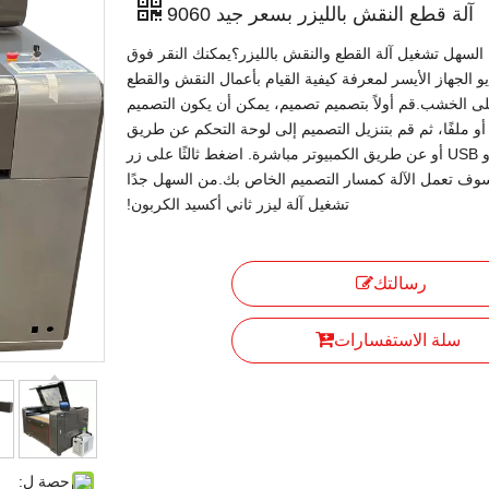
آلة قطع النقش بالليزر بسعر جيد 9060
لسهل تشغيل آلة القطع والنقش بالليزر؟يمكنك النقر فوق
و الجهاز الأيسر لمعرفة كيفية القيام بأعمال النقش والقطع
على الخشب.قم أولاً بتصميم تصميم، يمكن أن يكون التصميم
و ملفًا، ثم قم بتنزيل التصميم إلى لوحة التحكم عن طريق
WIFI أو USB أو عن طريق الكمبيوتر مباشرة. اضغط ثالثًا على زر
سوف تعمل الآلة كمسار التصميم الخاص بك.من السهل جدًا
تشغيل آلة ليزر ثاني أكسيد الكربون!
رسالتك
سلة الاستفسارات
حصة ل: