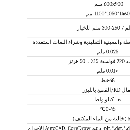
600x900 ملم
1460*1050*1100 مم
طة والصينية التقليدية وشراء اللغات المتعددة
0.025 ملم
فولت
±
15٪
，
50 هرتز
<0.01 ملم
68خط
/القطع بالليزر
1.6 كيلو واط
℃
0-45
كثف)
*.plt،*.dst،*.dxf،*.bmp،*.dwg،*.ai،*las، دعم AutoCAD، CoreDraw الإخراج